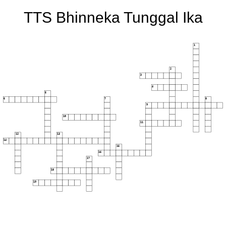
TTS Bhinneka Tunggal Ika
1
2
3
4
5
6
7
8
9
10
11
12
13
14
15
16
17
18
19