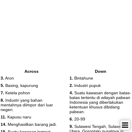
Across
Down
3.
Aron
1.
Bintahune
5.
Basing, kapurung
2.
Industri pupuk
7.
Ketela pohon
4.
Suatu kawasan dengan batas-
batas tertentu di wilayah pabean
8.
Industri yang bahan
Indonesia yang diberlakukan
mentahnya diimpor dari luar
ketentuan khusus dibidang
negeri.
pabean.
11.
Kapusu naru
6.
20-99
14.
Menghasilkan barang jadi.
9.
Sulawesi Tengah, Sulawesi
Utara, Gorontalo pusatnya di
15.
Suatu kawasan tempat