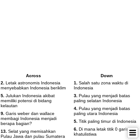
Across
Down
2.
Letak astronomis Indonesia
1.
Salah satu zona waktu di
menyebabkan Indonesia beriklim
Indonesia
5.
Julukan Indonesia akibat
3.
Pulau yang menjadi batas
memiliki potensi di bidang
paling selatan Indonesia
kelautan
4.
Pulau yang menjadi batas
9.
Garis weber dan wallace
paling utara Indonesia
membagi Indonesia menjadi
5.
Titik paling timur di Indonesia
berapa bagian?
6.
Di mana letak titik 0 garis
13.
Selat yang memisahkan
khatulistiwa
Pulau Jawa dan pulau Sumatera