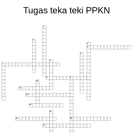
Tugas teka teki PPKN
1
2
3
4
5
6
7
8
9
10
11
12
13
14
15
16
17