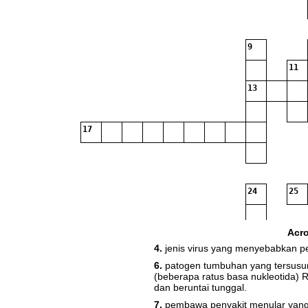
9
11
13
17
24
25
Acr
4.
jenis virus yang menyebabkan p
6.
patogen tumbuhan yang tersusu
(beberapa ratus basa nukleotida) 
dan beruntai tunggal.
7.
pembawa penyakit menular yang h