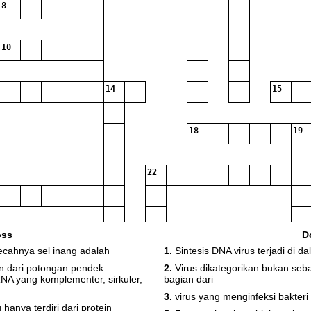
8
10
14
15
18
19
22
oss
D
26
ecahnya sel inang adalah
1.
Sintesis DNA virus terjadi di dal
27
n dari potongan pendek
2.
Virus dikategorikan bukan seba
RNA yang komplementer, sirkuler,
bagian dari
3.
virus yang menginfeksi bakteri
anya terdiri dari protein