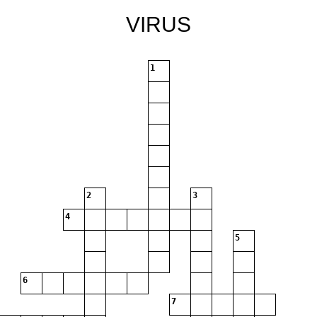
VIRUS
1
2
3
4
5
6
7