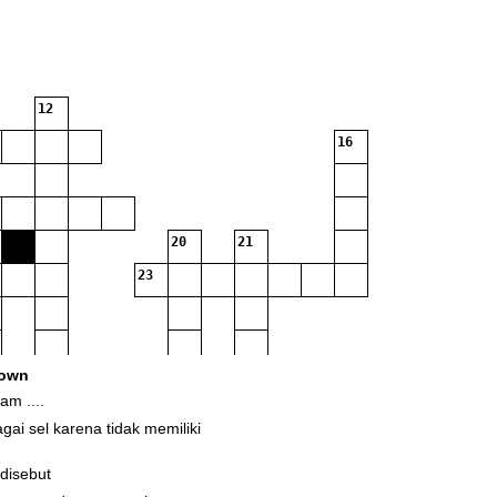
12
16
20
21
23
own
am ....
28
gai sel karena tidak memiliki
 disebut