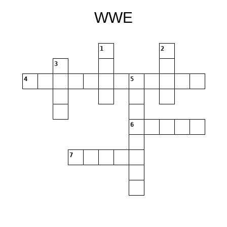
WWE
1
2
3
4
5
6
7