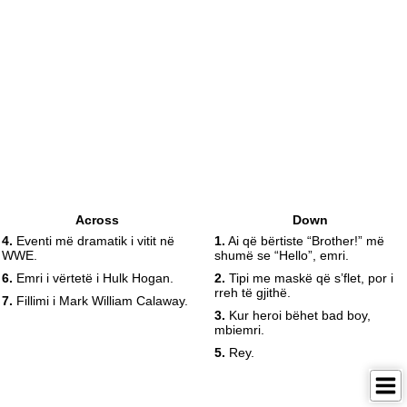
Across
Down
4.
Eventi më dramatik i vitit në
1.
Ai që bërtiste “Brother!” më
WWE.
shumë se “Hello”, emri.
6.
Emri i vërtetë i Hulk Hogan.
2.
Tipi me maskë që s’flet, por i
rreh të gjithë.
7.
Fillimi i Mark William Calaway.
3.
Kur heroi bëhet bad boy,
mbiemri.
5.
Rey.