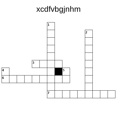
xcdfvbgjnhm
1
2
3
4
5
6
7