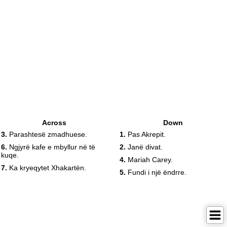
Across
Down
3.
Parashtesë zmadhuese.
1.
Pas Akrepit.
6.
Ngjyrë kafe e mbyllur në të
2.
Janë divat.
kuqe.
4.
Mariah Carey.
7.
Ka kryeqytet Xhakartën.
5.
Fundi i një ëndrre.