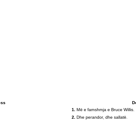
oss
D
1.
Më e famshmja e Bruce Willis.
2.
Dhe perandor, dhe sallatë.