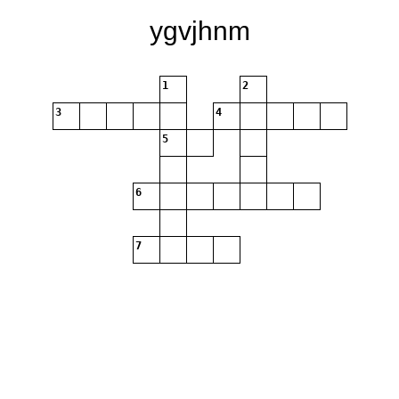
ygvjhnm
1
2
3
4
5
6
7