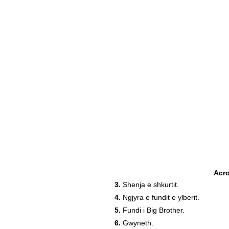
Acr
3.
Shenja e shkurtit.
4.
Ngjyra e fundit e ylberit.
5.
Fundi i Big Brother.
6.
Gwyneth.