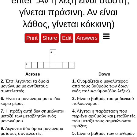
"enter".Αν η λέξη είναι σωστή,
γίνεται πράσινη. Αν είναι
λάθος, γίνεται κόκκινη)
Print
Share
Edit
Answers
1
2
Across
Down
3
2.
Έτσι λέγονται τα όμοια
1.
Ονομάζεται ο μεγαλύτερος
4
μονώνυμα με αντίθετους
από τους βαθμούς των όρων
συντελεστές.
ενός πολυωνύμου(Δύο λέξεις).
5
6
6.
Είναι τα μονώνυμα με το ίδιο
3.
Είναι ο βαθμός του μηδενικού
7
κύριο μέρος.
πολυωνύμου.
8
9
7.
Η πράξη αυτή δεν σημειώνεται
4.
Λέγεται η παράσταση που
μεταξύ των μεταβλητών ενός
περιέχει αριθμούς και μεταβλητές
10
11
μονωνύμου.
που μεταξύ τους σημειώνονται
πράξεις.
9.
Λέγονται δύο όμοια μονώνυμα
12
με ίσους συντελεστές.
5.
Είναι ο βαθμός των σταθερών