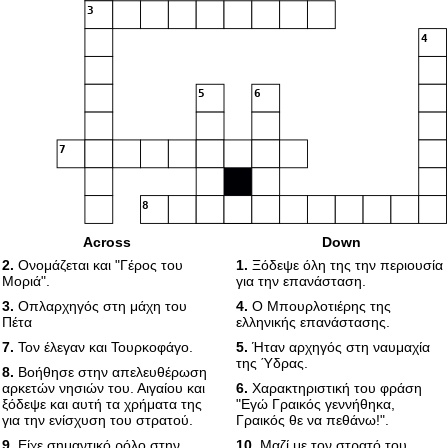
3
4
5
6
7
8
Across
Down
9
10
2.
Ονομάζεται και "Γέρος του
1.
Ξόδεψε όλη της την περιουσία
Μοριά".
για την επανάσταση.
3.
Οπλαρχηγός στη μάχη του
4.
Ο Μπουρλοτιέρης της
Πέτα
ελληνικής επανάστασης.
7.
Τον έλεγαν και Τουρκοφάγο.
5.
Ήταν αρχηγός στη ναυμαχία
της Ύδρας.
8.
Βοήθησε στην απελευθέρωση
αρκετών νησιών του. Αιγαίου και
6.
Χαρακτηριστική του φράση
ξόδεψε και αυτή τα χρήματα της
"Εγώ Γραικός γεννήθηκα,
για την ενίσχυση του στρατού.
Γραικός θε να πεθάνω!".
9.
Είχε σημαντικό ρόλο στην
10.
Μαζί με τον στρατό του