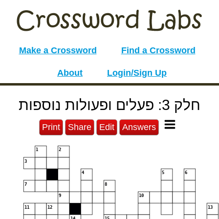
Make a Crossword
Find a Crossword
About
Login/Sign Up
חלק 3: פעלים ופעולות נוספות
Print
Share
Edit
Answers
1
2
3
4
5
6
7
8
9
10
11
12
13
14
15