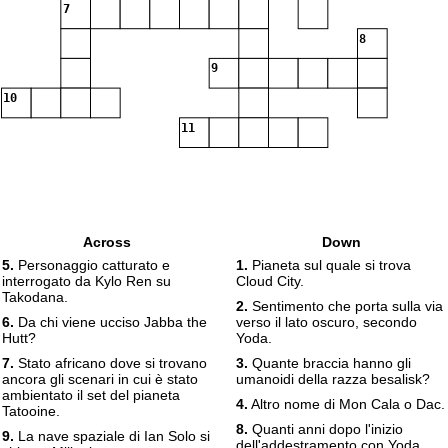
7
8
9
10
11
Across
Down
5.
Personaggio catturato e
1.
Pianeta sul quale si trova
interrogato da Kylo Ren su
Cloud City.
Takodana.
2.
Sentimento che porta sulla via
6.
Da chi viene ucciso Jabba the
verso il lato oscuro, secondo
Hutt?
Yoda.
7.
Stato africano dove si trovano
3.
Quante braccia hanno gli
ancora gli scenari in cui è stato
umanoidi della razza besalisk?
ambientato il set del pianeta
4.
Altro nome di Mon Cala o Dac.
Tatooine.
8.
Quanti anni dopo l'inizio
9.
La nave spaziale di Ian Solo si
dell'addestramento con Yoda