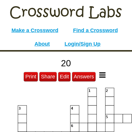
Make a Crossword
Find a Crossword
About
Login/Sign Up
20
Print
Share
Edit
Answers
1
2
3
4
5
6