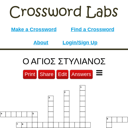
Make a Crossword
Find a Crossword
About
Login/Sign Up
Ο ΑΓΙΟΣ ΣΤΥΛΙΑΝΟΣ
Print
Share
Edit
Answers
1
2
3
4
5
6
7
8