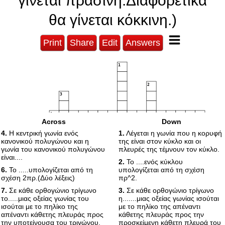
γίνεται πράσινη.Διαφορετικά
θα γίνεται κόκκινη.)
Print
Share
Edit
Answers
1
2
3
4
Across
Down
4.
Η κεντρική γωνία ενός
1.
Λέγεται η γωνία που η κορυφή
5
6
κανονικού πολυγώνου και η
της είναι στον κύκλο και οι
7
8
γωνία του κανονικού πολυγώνου
πλευρές της τέμνουν τον κύκλο.
είναι....
2.
Το ....ενός κύκλου
6.
Το .....υπολογίζεται από τη
υπολογίζεται από τη σχέση
9
σχέση 2πρ.(Δύο λέξεις)
πρ^2.
7.
Σε κάθε ορθογώνιο τρίγωνο
3.
Σε κάθε ορθογώνιο τρίγωνο
το.....μιας οξείας γωνίας του
η.......μιας οξείας γωνίας ισούται
ισούται με το πηλίκο της
με το πηλίκο της απέναντι
απέναντι κάθετης πλευράς προς
κάθετης πλευράς προς την
την υποτείνουσα του τριγώνου.
προσκείμενη κάθετη πλευρά του