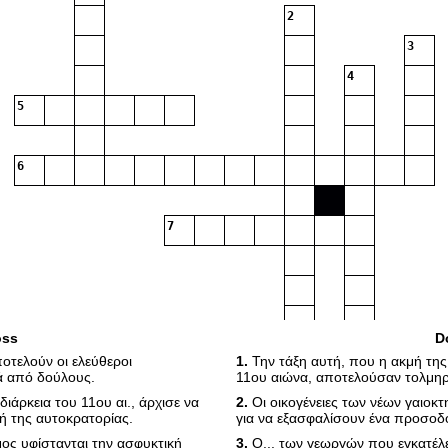
2
3
4
5
6
7
oss
D
οτελούν οι ελεύθεροι
1.
Την τάξη αυτή, που η ακμή της
ά από δούλους.
11ου αιώνα, αποτελούσαν τολμηρ
ιάρκεια του 11ου αι., άρχισε να
2.
Οι οικογένειες των νέων γαιοκ
8
ωή της αυτοκρατορίας.
για να εξασφαλίσουν ένα προσο
μος υφίστανται την ασφυκτική
3.
Ο... των γεωργών που εγκατέλε