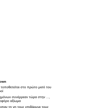
own
 τοποθετείται στο πρώτο μισό του
οί
τημόνων συνέρρεαν τώρα στην ...,
δοφόρο αξίωμα
ιπαν τη γη τους επιβάρυνε τους