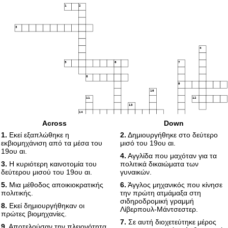
1
2
3
4
5
6
7
8
9
10
11
12
13
14
Across
Down
15
16
17
1.
Εκεί εξαπλώθηκε η
2.
Δημιουργήθηκε στο δεύτερο
18
19
20
21
εκβιομηχάνιση από τα μέσα του
μισό του 19ου αι.
19ου αι.
4.
Αγγλίδα που μαχόταν για τα
3.
Η κυριότερη καινοτομία του
πολιτικά δικαιώματα των
22
23
24
δεύτερου μισού του 19ου αι.
γυναικών.
25
5.
Μια μέθοδος αποικιοκρατικής
6.
Άγγλος μηχανικός που κίνησε
26
πολιτικής.
την πρώτη ατμάμαξα στη
σιδηροδρομική γραμμή
8.
Εκεί δημιουργήθηκαν οι
Λίβερπουλ-Μάντσεστερ.
27
πρώτες βιομηχανίες.
7.
Σε αυτή διοχετεύτηκε μέρος
9.
Αποτελούσαν την πλειονότητα