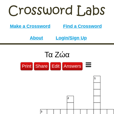
Make a Crossword
Find a Crossword
About
Login/Sign Up
Τα Ζώα
Print
Share
Edit
Answers
1
2
3