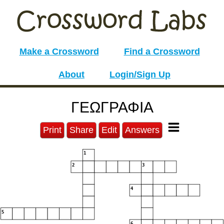
Make a Crossword
Find a Crossword
About
Login/Sign Up
ΓΕΩΓΡΑΦΙΑ
Print
Share
Edit
Answers
1
2
3
4
5
6