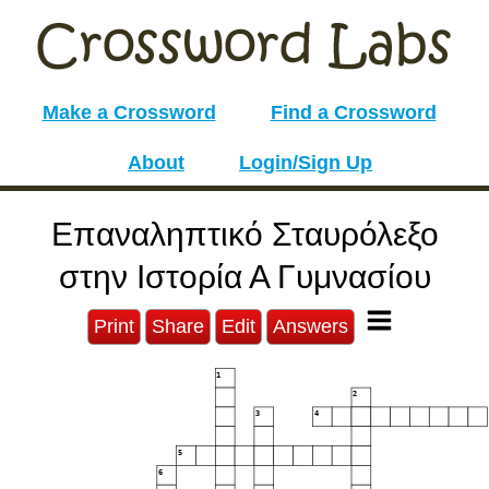
Make a Crossword
Find a Crossword
About
Login/Sign Up
Επαναληπτικό Σταυρόλεξο
στην Ιστορία Α Γυμνασίου
Print
Share
Edit
Answers
1
2
3
4
5
6