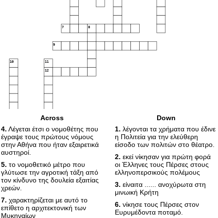
7
8
9
10
11
12
13
14
Across
Down
4.
Λέγεται έτσι ο νομοθέτης που
1.
λέγονται τα χρήματα που έδινε
έγραψε τους πρώτους νόμους
η Πολιτεία για την ελεύθερη
στην Αθήνα που ήταν εξαιρετικά
είσοδο των πολιτών στο θέατρο.
αυστηροί.
2.
εκεί νίκησαν για πρώτη φορά
5.
το νομοθετικό μέτρο που
οι Έλληνες τους Πέρσες στους
γλύτωσε την αγροτική τάξη από
ελληνοπερσικούς πολέμους
τον κίνδυνο της δουλεία εξαιτίας
3.
είναιτα ...... ανοχύρωτα στη
χρεών.
μινωική Κρήτη
7.
χαρακτηρίζεται με αυτό το
6.
νίκησε τους Πέρσες στον
επίθετο η αρχιτεκτονική των
Ευρυμέδοντα ποταμό.
Μυκηναίων