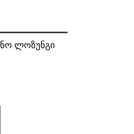
ვნო ლოზუნგი