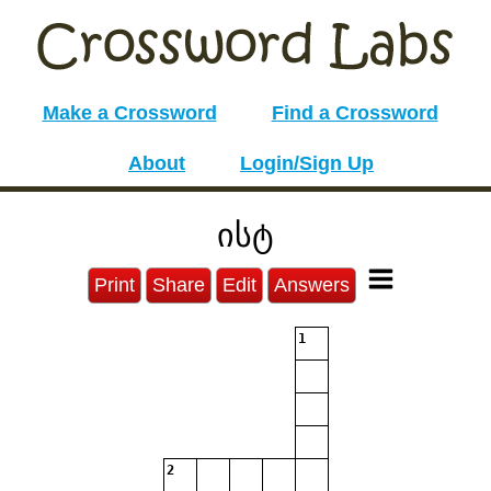
Make a Crossword
Find a Crossword
About
Login/Sign Up
ისტ
Print
Share
Edit
Answers
1
2