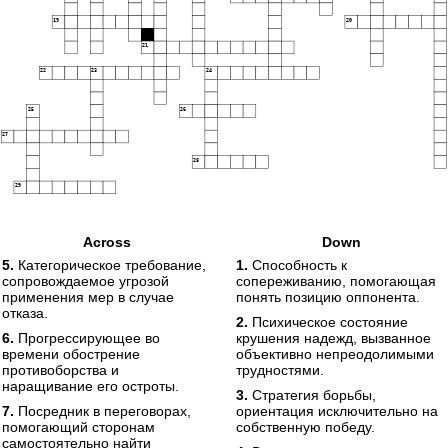
19
20
21
22
23
24
25
26
27
28
29
Across
Down
5.
Категорическое требование,
1.
Способность к
сопровождаемое угрозой
сопереживанию, помогающая
применения мер в случае
понять позицию оппонента.
отказа.
2.
Психическое состояние
6.
Прогрессирующее во
крушения надежд, вызванное
времени обострение
объективно непреодолимыми
противоборства и
трудностями.
наращивание его остроты.
3.
Стратегия борьбы,
7.
Посредник в переговорах,
ориентация исключительно на
помогающий сторонам
собственную победу.
самостоятельно найти