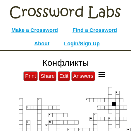
Make a Crossword
Find a Crossword
About
Login/Sign Up
Конфликты
Print
Share
Edit
Answers
1
2
3
4
5
6
7
8
9
10
11
12
13
14
15
16
17
18