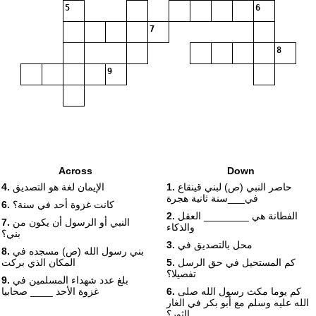
5
6
7
8
9
Across
Down
حاصر النبي (ص) لبني قينقاع
1.
الإيمان لغة هو التصديق
4.
في___سنة ثانية هجرة
كانت غزوة أحد في سنة؟
6.
الفطانة هي ________ العقل
2.
النبي أو الرسول أن يكون من
7.
والذكاء
بني؟
محل بالتصديق في
3.
بني رسول الله (ص) مسجده في
8.
كم المستحيل في حق الرسل
5.
المكان الذي بركت
تفصيلا؟
بلغ عدد شهداء المسلمين في
9.
كم يوما مكث رسول الله صلى
6.
غزوة الأحد ____ صحابيا
الله عليه وسلم مع أبو بكر في الغار
الثور؟