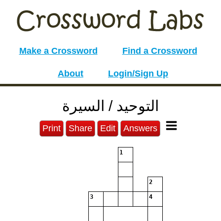
Make a Crossword
Find a Crossword
About
Login/Sign Up
التوحيد / السيرة
Print
Share
Edit
Answers
1
2
3
4