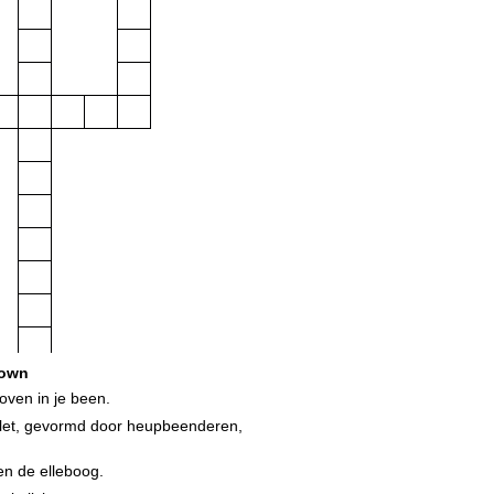
own
oven in je been.
let, gevormd door heupbeenderen,
en de elleboog.