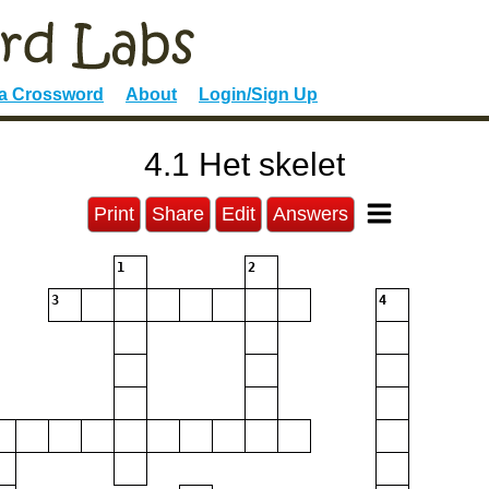
 a Crossword
About
Login/Sign Up
4.1 Het skelet
Print
Share
Edit
Answers
1
2
3
4