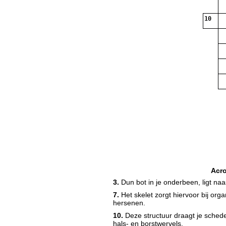
10
Acr
3.
Dun bot in je onderbeen, ligt naas
7.
Het skelet zorgt hiervoor bij org
14
hersenen.
10.
Deze structuur draagt je schede
hals- en borstwervels.