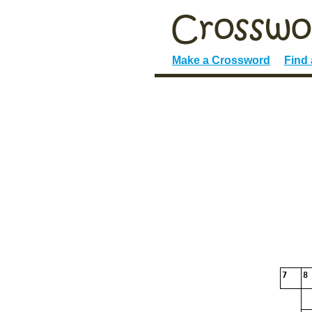
Make a Crossword
Find
7
8