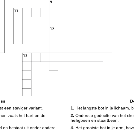
9
11
12
13
oss
D
t een steviger variant.
1.
Het langste bot in je lichaam, b
anen zoals het hart en de
2.
Onderste gedeelte van het ske
heiligbeen en staartbeen.
l en bestaat uit onder andere
4.
Het grootste bot in je arm, bov