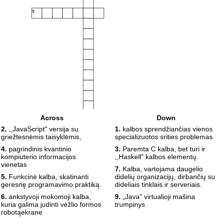
5
Across
Down
6
7
2.
,,JavaScript" versija su
1.
kalbos sprendžiančias vienos
griežtesnėmis taisyklėmis,
specializuotos srities problemas.
4.
pagrindinis kvantinio
3.
Paremta C kalba, bet turi ir
kompiuterio informacijos
,,Haskell" kalbos elementų.
8
9
vienetas
7.
Kalba, vartojama daugelio
5.
Funkcinė kalba, skatinanti
didelių organizacijų, dirbančių su
geresnę programavimo praktiką.
dideliais tinklais ir serveriais.
6.
ankstyvoji mokomoji kalba,
9.
„Java" virtualioji mašina
kuria galima judinti vėžlio formos
trumpinys
robotąekrane