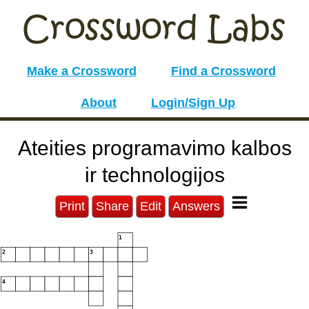
Make a Crossword
Find a Crossword
About
Login/Sign Up
Ateities programavimo kalbos
ir technologijos
Print
Share
Edit
Answers
1
2
3
4