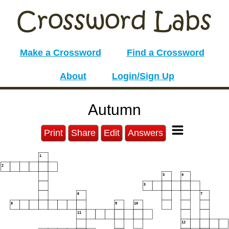
Make a Crossword
Find a Crossword
About
Login/Sign Up
Autumn
Print
Share
Edit
Answers
1
2
3
4
5
6
7
8
9
10
11
12