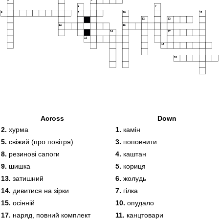
6
7
8
9
10
11
12
13
14
15
16
17
18
19
20
Across
Down
2.
хурма
1.
камін
5.
свіжий (про повітря)
3.
поповнити
8.
резинові сапоги
4.
каштан
9.
шишка
5.
кориця
13.
затишний
6.
жолудь
14.
дивитися на зірки
7.
гілка
15.
осінній
10.
опудало
17.
наряд, повний комплект
11.
канцтовари