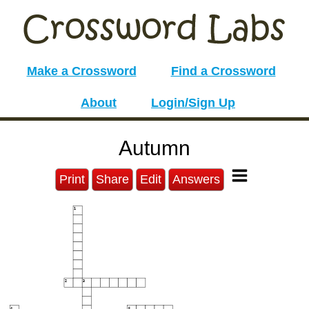
Make a Crossword
Find a Crossword
About
Login/Sign Up
Autumn
Print
Share
Edit
Answers
1
2
3
4
5