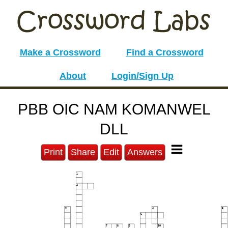
Make a Crossword
Find a Crossword
About
Login/Sign Up
PBB OIC NAM KOMANWEL
DLL
Print
Share
Edit
Answers
1
2
3
4
5
6
7
8
9
10