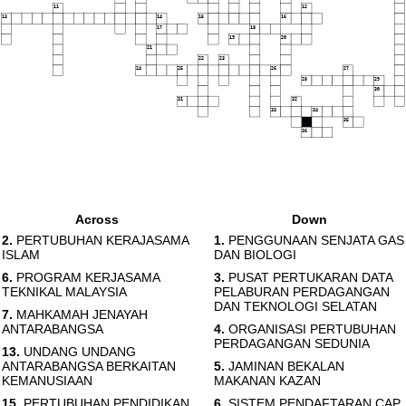
11
12
13
14
15
16
17
18
19
20
21
22
23
24
25
26
27
28
29
30
31
32
33
34
35
36
Across
Down
2.
PERTUBUHAN KERAJASAMA
1.
PENGGUNAAN SENJATA GAS
ISLAM
DAN BIOLOGI
6.
PROGRAM KERJASAMA
3.
PUSAT PERTUKARAN DATA
TEKNIKAL MALAYSIA
PELABURAN PERDAGANGAN
DAN TEKNOLOGI SELATAN
7.
MAHKAMAH JENAYAH
ANTARABANGSA
4.
ORGANISASI PERTUBUHAN
PERDAGANGAN SEDUNIA
13.
UNDANG UNDANG
ANTARABANGSA BERKAITAN
5.
JAMINAN BEKALAN
KEMANUSIAAN
MAKANAN KAZAN
15.
PERTUBUHAN PENDIDIKAN
6.
SISTEM PENDAFTARAN CAP