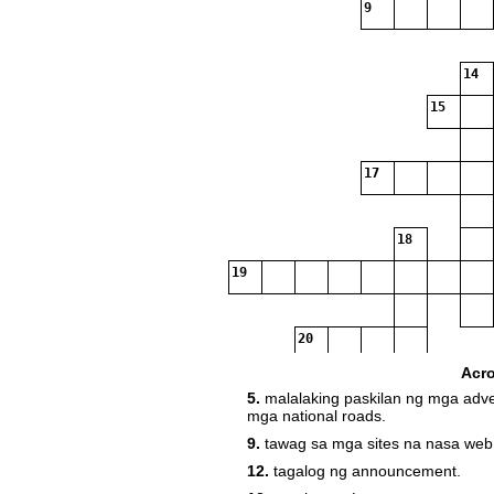
9
14
15
17
18
19
20
Acr
5.
malalaking paskilan ng mga adv
mga national roads.
9.
tawag sa mga sites na nasa web
12.
tagalog ng announcement.