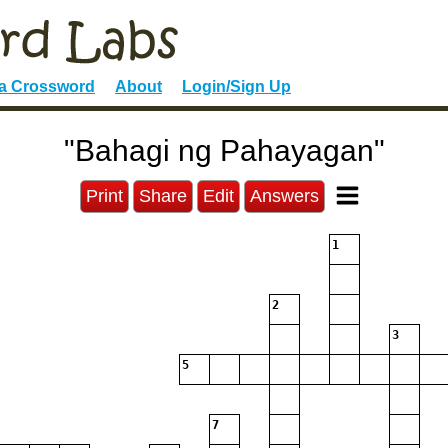
 a Crossword
About
Login/Sign Up
"Bahagi ng Pahayagan"
Print
Share
Edit
Answers
1
2
3
5
7