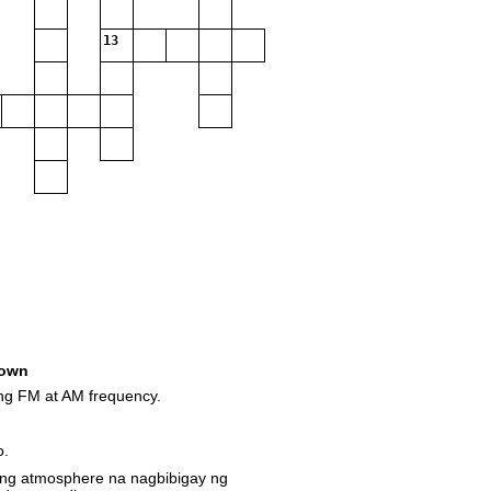
13
own
ng FM at AM frequency.
o.
 ng atmosphere na nagbibigay ng