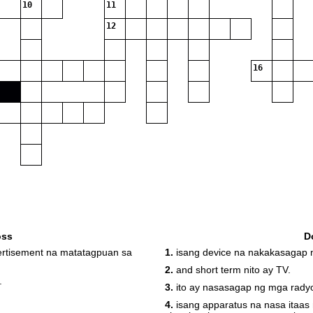
10
11
12
16
oss
D
ertisement na matatagpuan sa
1.
isang device na nakakasagap 
2.
and short term nito ay TV.
.
3.
ito ay nasasagap ng mga rady
4.
isang apparatus na nasa itaas