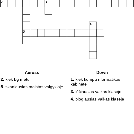
2
3
4
5
Across
Down
2.
kiek bg metu
1.
kiek kompu nformatikos
kabinete
5.
skaniausias maistas valgykloje
3.
lėčiausias vaikas klasėje
4.
blogiausias vaikas klasėje