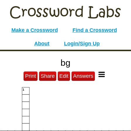
Make a Crossword
Find a Crossword
About
Login/Sign Up
bg
Print
Share
Edit
Answers
1