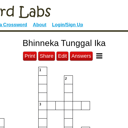
 a Crossword
About
Login/Sign Up
Bhinneka Tunggal Ika
Print
Share
Edit
Answers
1
2
3