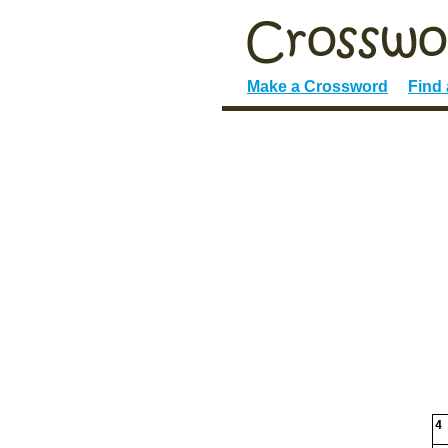
Make a Crossword
Find
4