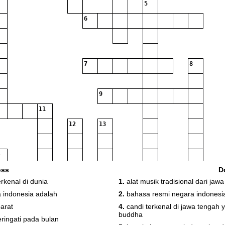
5
6
7
8
9
11
12
13
oss
D
erkenal di dunia
1.
alat musik tradisional dari jawa
16
 indonesia adalah
2.
bahasa resmi negara indonesi
18
barat
4.
candi terkenal di jawa tengah
buddha
ringati pada bulan