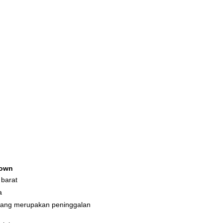
own
 barat
a
 yang merupakan peninggalan