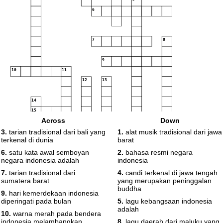
6
7
8
9
10
11
12
13
14
15
Across
Down
16
17
18
3.
tarian tradisional dari bali yang
1.
alat musik tradisional dari jawa
terkenal di dunia
barat
19
6.
satu kata awal semboyan
2.
bahasa resmi negara
negara indonesia adalah
indonesia
7.
tarian tradisional dari
4.
candi terkenal di jawa tengah
sumatera barat
yang merupakan peninggalan
buddha
9.
hari kemerdekaan indonesia
diperingati pada bulan
5.
lagu kebangsaan indonesia
adalah
10.
warna merah pada bendera
indonesia melambangkan
8.
lagu daerah dari maluku yang