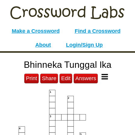
Make a Crossword
Find a Crossword
About
Login/Sign Up
Bhinneka Tunggal Ika
Print
Share
Edit
Answers
1
2
3
4
5