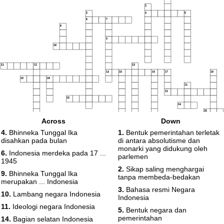
2
3
4
5
6
7
8
9
10
11
12
13
14
15
16
17
18
19
20
21
22
23
24
25
Across
Down
26
4.
Bhinneka Tunggal Ika
1.
Bentuk pemerintahan terletak
27
disahkan pada bulan
di antara absolutisme dan
28
monarki yang didukung oleh
29
6.
Indonesia merdeka pada 17 ...
parlemen
1945
30
2.
Sikap saling menghargai
9.
Bhinneka Tunggal Ika
tanpa membeda-bedakan
merupakan ... Indonesia
3.
Bahasa resmi Negara
10.
Lambang negara Indonesia
Indonesia
11.
Ideologi negara Indonesia
5.
Bentuk negara dan
pemerintahan
14.
Bagian selatan Indonesia