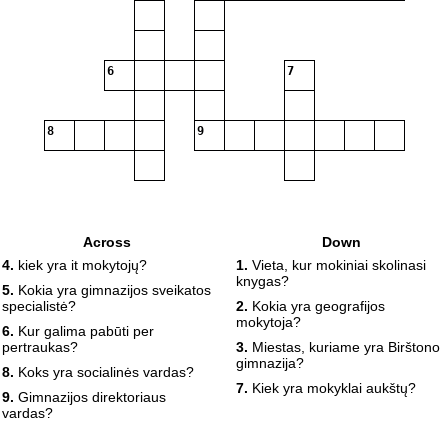
6
7
8
9
Across
Down
4.
kiek yra it mokytojų?
1.
Vieta, kur mokiniai skolinasi
knygas?
5.
Kokia yra gimnazijos sveikatos
specialistė?
2.
Kokia yra geografijos
mokytoja?
6.
Kur galima pabūti per
pertraukas?
3.
Miestas, kuriame yra Birštono
gimnazija?
8.
Koks yra socialinės vardas?
7.
Kiek yra mokyklai aukštų?
9.
Gimnazijos direktoriaus
vardas?