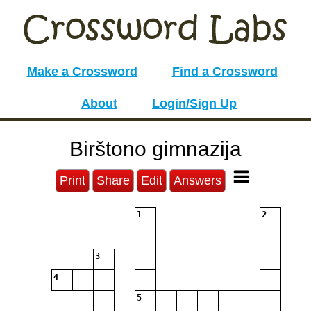
Make a Crossword
Find a Crossword
About
Login/Sign Up
Birštono gimnazija
Print
Share
Edit
Answers
1
2
3
4
5