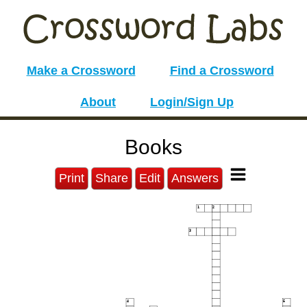
Make a Crossword
Find a Crossword
About
Login/Sign Up
Books
Print
Share
Edit
Answers
1
2
3
4
5