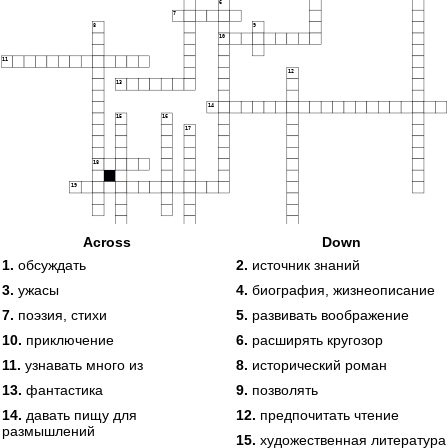
6
7
8
9
10
11
12
13
14
15
16
17
18
19
Across
Down
1.
обсуждать
2.
источник знаний
20
3.
ужасы
4.
биография, жизнеописание
7.
поэзия, стихи
5.
развивать воображение
10.
приключение
6.
расширять кругозор
11.
узнавать много из
8.
исторический роман
13.
фантастика
9.
позволять
14.
давать пищу для
12.
предпочитать чтение
размышлений
15.
художественная литература