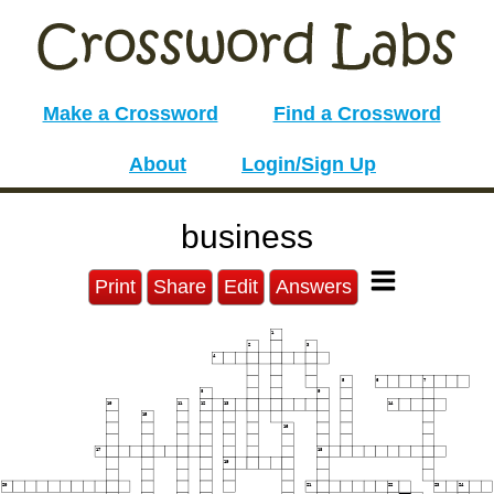
Make a Crossword
Find a Crossword
About
Login/Sign Up
business
Print
Share
Edit
Answers
1
2
3
4
5
6
7
8
9
10
11
12
13
14
15
16
17
18
19
20
21
22
23
24