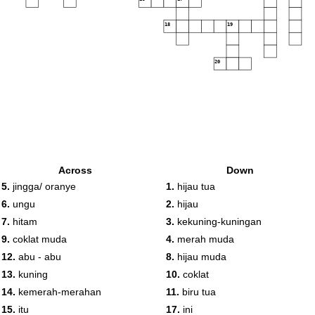
18
19
20
Across
Down
5.
jingga/ oranye
1.
hijau tua
6.
ungu
2.
hijau
7.
hitam
3.
kekuning-kuningan
9.
coklat muda
4.
merah muda
12.
abu - abu
8.
hijau muda
13.
kuning
10.
coklat
14.
kemerah-merahan
11.
biru tua
15.
itu
17.
ini