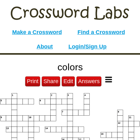
Make a Crossword
Find a Crossword
About
Login/Sign Up
colors
Print
Share
Edit
Answers
1
2
3
4
5
6
7
8
9
10
11
12
13
14
15
16
17