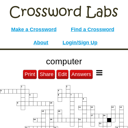
Make a Crossword
Find a Crossword
About
Login/Sign Up
computer
Print
Share
Edit
Answers
1
2
3
4
5
6
7
8
9
10
11
12
13
14
15
16
17
18
19
20
21
22
23
24
25