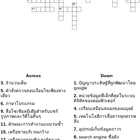
26
27
28
Across
Down
3.
จำนวนเต็ม
1.
ปัญญาประดิษฐ์ที่ถูกพัฒนาโดย
google
5.
คำสั่งตรวจสอบเงื่อนไขเพียงทาง
เดียว
2.
หน่วยข้อมูลที่เล็กที่สุดในระบบ
ดิจิทัลของคอมพิวเตอร์
6.
ภาษาโปรแกรม
4.
เปรียบเสมือนสมองของมนุษย์
9.
สื่อโซเชียลมีเดียสำหรับแชร์
รูปภาพและวิดีโอสั้นๆ
5.
เทคโนโลยีการสื่อสารทุกสรรพ
สิ่ง
11.
ลักษณะการทำงานแบบวนซ้ำ
7.
อุปกรณ์เก็บข้อมูลถาวร
15.
เครือข่ายบริเวณกว้าง
8.
search engine ชื่อดัง
17.
เครือข่ายคอมพิวเตอร์ขนาด