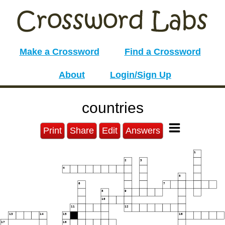
Make a Crossword
Find a Crossword
About
Login/Sign Up
countries
Print
Share
Edit
Answers
1
2
3
4
5
6
7
8
9
10
11
12
13
14
15
16
17
18