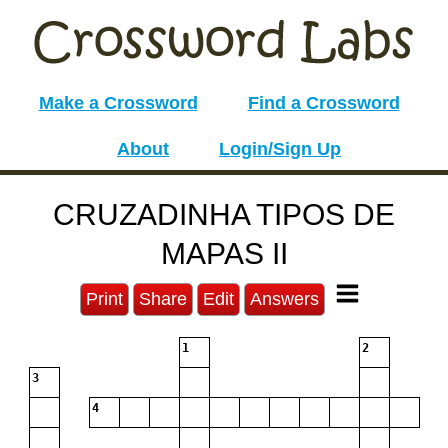
Make a Crossword
Find a Crossword
About
Login/Sign Up
CRUZADINHA TIPOS DE
MAPAS II
Print
Share
Edit
Answers
1
2
3
4