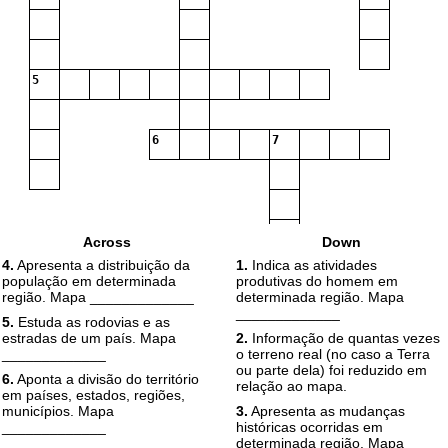
5
6
7
Across
Down
4.
Apresenta a distribuição da
1.
Indica as atividades
população em determinada
produtivas do homem em
região. Mapa _____________
determinada região. Mapa
_____________
5.
Estuda as rodovias e as
estradas de um país. Mapa
2.
Informação de quantas vezes
_____________
o terreno real (no caso a Terra
ou parte dela) foi reduzido em
6.
Aponta a divisão do território
relação ao mapa.
em países, estados, regiões,
municípios. Mapa
3.
Apresenta as mudanças
_____________
históricas ocorridas em
determinada região. Mapa