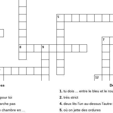
5
7
8
9
12
13
oss
D
1.
tu dois ... entre le bleu et le ro
14
 pour toi
2.
très strict
marche pas
4.
deux lits l'un au-dessus l'autre: u
 chambre en ...
5.
où on jette des ordures