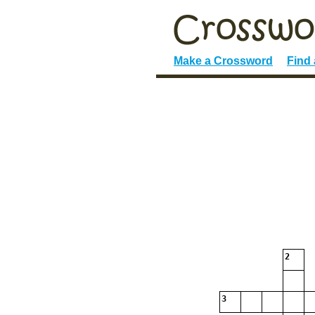
Make a Crossword
Find
2
3