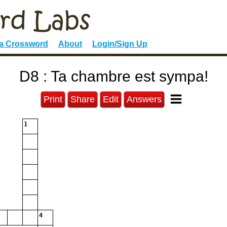
 a Crossword
About
Login/Sign Up
D8 : Ta chambre est sympa!
Print
Share
Edit
Answers
1
4