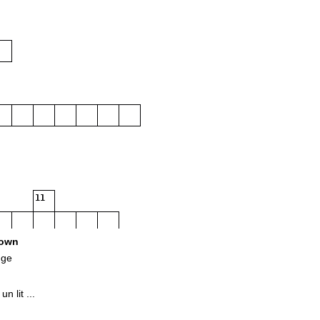
11
own
uge
n lit ...