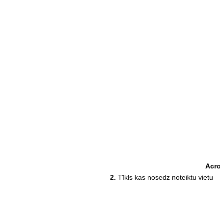
Acr
2.
Tīkls kas nosedz noteiktu vietu