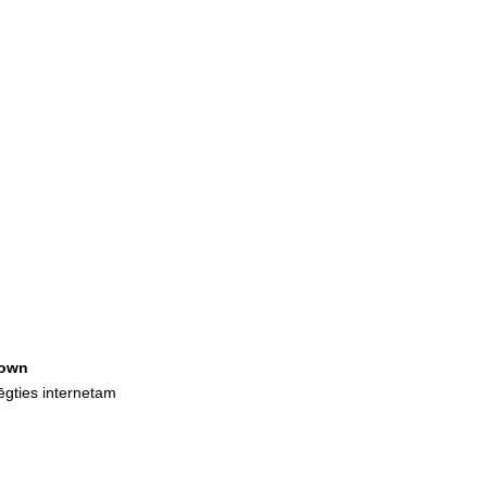
own
lēgties internetam