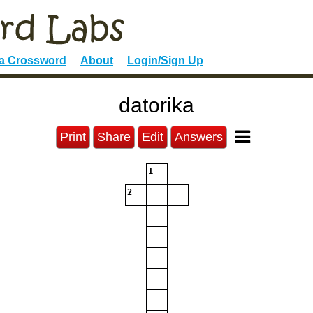
 a Crossword
About
Login/Sign Up
datorika
Print
Share
Edit
Answers
1
2