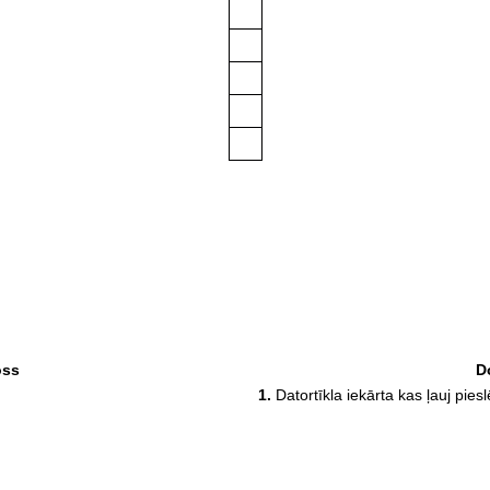
oss
D
1.
Datortīkla iekārta kas ļauj pies