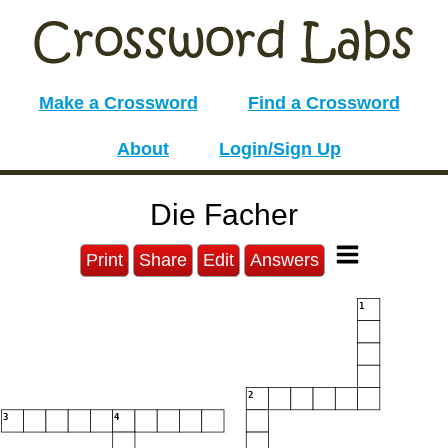
Make a Crossword
Find a Crossword
About
Login/Sign Up
Die Facher
Print
Share
Edit
Answers
1
2
3
4