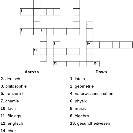
5
6
7
8
9
10
11
12
13
Across
Down
14
2.
deutsch
1.
latein
3.
philosophie
2.
geometrie
5.
franzosich
4.
naturwissenschaften
7.
chemie
6.
physik
10.
fach
8.
musik
11.
Biology
9.
Algebra
12.
englisch
13.
gesundheitwesen
14.
chor