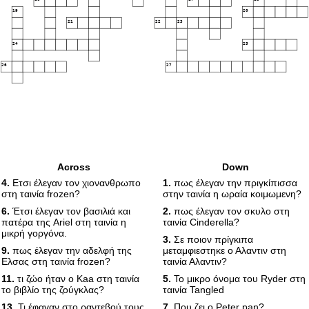
19
20
21
22
23
24
25
26
27
Across
Down
4.
Ετσι έλεγαν τον χιονανθρωπο
1.
πως έλεγαν την πριγκίπισσα
στη ταινία frozen?
στην ταινία η ωραία κοιμωμενη?
6.
Έτσι έλεγαν τον βασιλιά και
2.
πως έλεγαν τον σκυλο στη
πατέρα της Ariel στη ταινία η
ταινία Cinderella?
μικρή γοργόνα.
3.
Σε ποιον πρίγκιπα
9.
πως έλεγαν την αδελφή της
μεταμφιεστηκε ο Αλαντιν στη
Ελσας στη ταινία frozen?
ταινία Αλαντιν?
11.
τι ζώο ήταν ο Kaa στη ταινία
5.
Το μικρο όνομα του Ryder στη
το βιβλίο της ζούγκλας?
ταινία Tangled
13.
Τι έφαγαν στο ραντεβού τους
7.
Που ζει ο Peter pan?