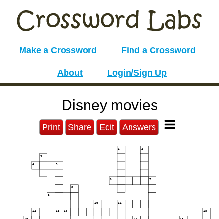
Make a Crossword
Find a Crossword
About
Login/Sign Up
Disney movies
Print
Share
Edit
Answers
1
2
3
4
5
6
7
8
9
10
11
12
13
14
15
16
17
18