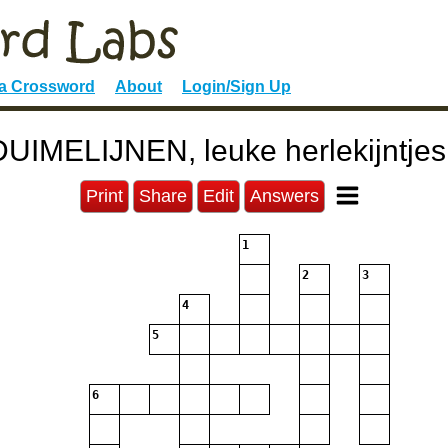
 a Crossword
About
Login/Sign Up
DUIMELIJNEN, leuke herlekijntjes!
Print
Share
Edit
Answers
1
2
3
4
5
6