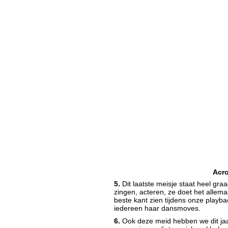
Acr
5.
Dit laatste meisje staat heel graa
zingen, acteren, ze doet het allema
beste kant zien tijdens onze play
iedereen haar dansmoves.
6.
Ook deze meid hebben we dit jaar