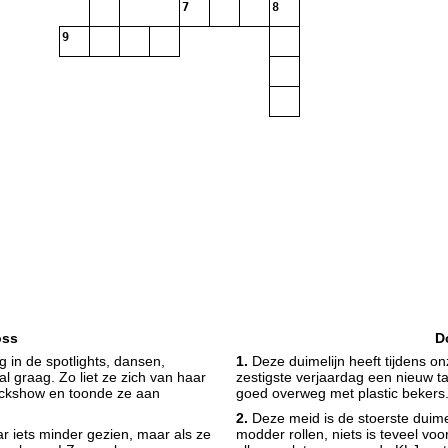
7
8
9
oss
D
g in de spotlights, dansen,
1.
Deze duimelijn heeft tijdens o
al graag. Zo liet ze zich van haar
zestigste verjaardag een nieuw ta
backshow en toonde ze aan
goed overweg met plastic bekers
2.
Deze meid is de stoerste duimel
 iets minder gezien, maar als ze
modder rollen, niets is teveel vo