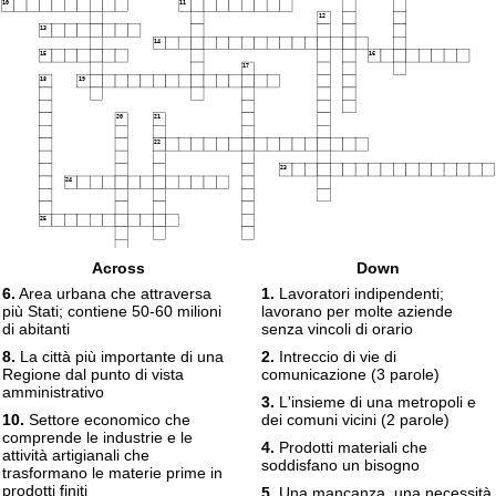
10
11
12
13
14
15
16
17
18
19
20
21
22
23
24
25
Across
Down
6.
Area urbana che attraversa
1.
Lavoratori indipendenti;
più Stati; contiene 50-60 milioni
lavorano per molte aziende
di abitanti
senza vincoli di orario
8.
La città più importante di una
2.
Intreccio di vie di
Regione dal punto di vista
comunicazione (3 parole)
amministrativo
3.
L'insieme di una metropoli e
10.
Settore economico che
dei comuni vicini (2 parole)
comprende le industrie e le
4.
Prodotti materiali che
attività artigianali che
soddisfano un bisogno
trasformano le materie prime in
prodotti finiti
5.
Una mancanza, una necessità