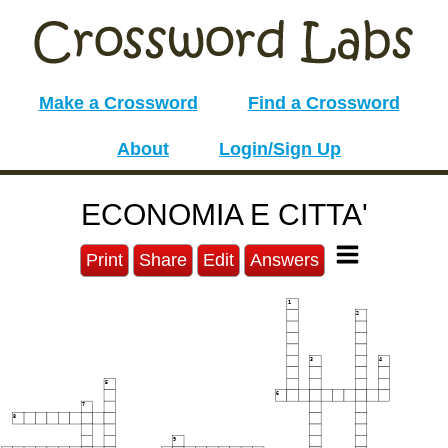
Make a Crossword
Find a Crossword
About
Login/Sign Up
ECONOMIA E CITTA'
Print
Share
Edit
Answers
1
2
3
4
5
6
7
8
9