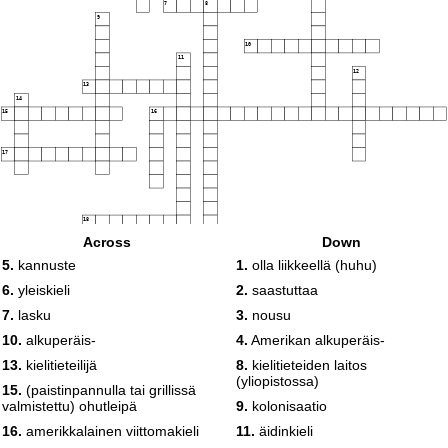
7
8
9
10
11
12
13
14
15
16
17
18
Across
Down
5.
kannuste
1.
olla liikkeellä (huhu)
6.
yleiskieli
2.
saastuttaa
19
20
7.
lasku
3.
nousu
10.
alkuperäis-
4.
Amerikan alkuperäis-
13.
kielitieteilijä
8.
kielitieteiden laitos
(yliopistossa)
15.
(paistinpannulla tai grillissä
valmistettu) ohutleipä
9.
kolonisaatio
16.
amerikkalainen viittomakieli
11.
​äidinkieli