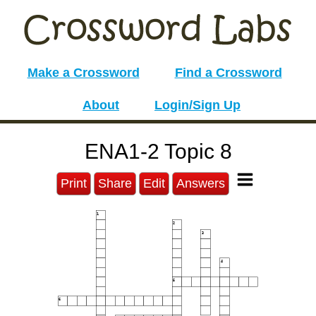
Make a Crossword
Find a Crossword
About
Login/Sign Up
ENA1-2 Topic 8
Print
Share
Edit
Answers
1
2
3
4
5
6