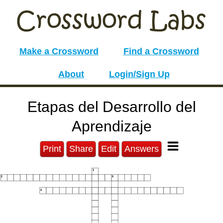
Make a Crossword
Find a Crossword
About
Login/Sign Up
Etapas del Desarrollo del
Aprendizaje
Print
Share
Edit
Answers
1
2
3
4