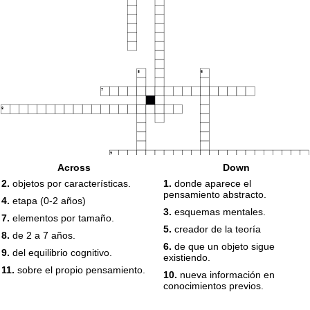
5
6
7
8
9
Across
Down
2.
objetos por características.
1.
donde aparece el
pensamiento abstracto.
4.
etapa (0-2 años)
10
3.
esquemas mentales.
7.
elementos por tamaño.
5.
creador de la teoría
8.
de 2 a 7 años.
11
6.
de que un objeto sigue
9.
del equilibrio cognitivo.
existiendo.
11.
sobre el propio pensamiento.
10.
nueva información en
conocimientos previos.