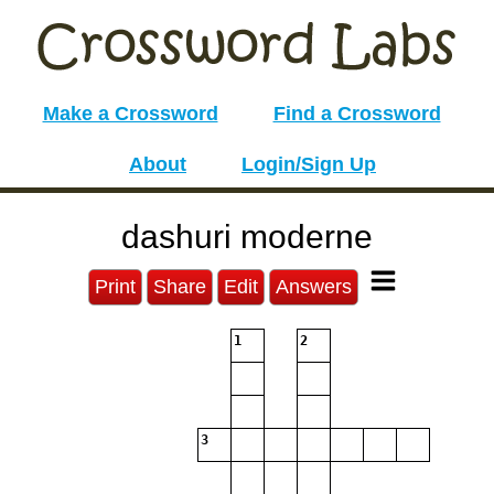
Make a Crossword
Find a Crossword
About
Login/Sign Up
dashuri moderne
Print
Share
Edit
Answers
1
2
3