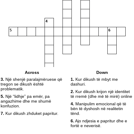
4
5
6
Across
Down
3.
Një shenjë paralajmëruese që
1.
Kur dikush të mbyt me
tregon se dikush është
dashuri.
7
problematik.
2.
Kur dikush krijon një identitet
5.
Një “lidhje” pa emër, pa
të rremë (dhe më të mirë) online
angazhime dhe me shumë
4.
Manipulim emocional që të
konfuzion.
bën të dyshosh në realitetin
7.
Kur dikush zhduket papritur.
tënd.
6.
Ajo ndjesia e papritur dhe e
fortë e neverisë.