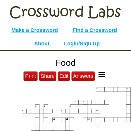
Make a Crossword
Find a Crossword
About
Login/Sign Up
Food
Print
Share
Edit
Answers
1
2
3
4
5
6
7
8
9
10
11
12
13